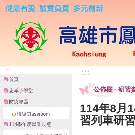
:::
:::
首頁
公佈欄
-
研習
忠孝小學堂
防疫專區
114年8
班級Classroom
習列車研習
114學年度畢業典禮