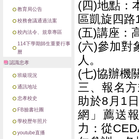
(四)地點
教育局公告
區凱旋四路1
校務會議通過法案
(五)講座
校內法令、規章專區
(六)參加
114下學期師生重要行事
曆
人。
認識忠孝
(七)協辦
班級現況
三、報名方
通訊地址
助於8月1
忠孝校史
FB臉書社團
網」薦送
學校歷年照片
力：從CED
youtube直播