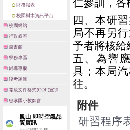
仁參訓，各
財務報表
校園樹木資訊平台
四、本研習
校園網站
局不再另行
行政處室
予者將核給
圖書館
五、為響
學務專區
具；本局汽
輔導專欄
段考題庫
往。
開放文件格式(ODF)宣導
忠孝國小教師會
附件
研習程序表.