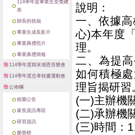
114學年度畢業生受獎總
說明：
表
一、依據高
師長的祝福
心)本年度
畢業生成長影片
畢業典禮照片
理。
畢業典禮簡報
二、為提高
114學年度期末感恩音樂會
如何積極處
114學年度忠孝校慶運動會
理旨揭研習
公佈欄
(一)主辦
校園公告
(二)承辦
家長資訊專區
研習資訊
(三)時間：
榮譽榜