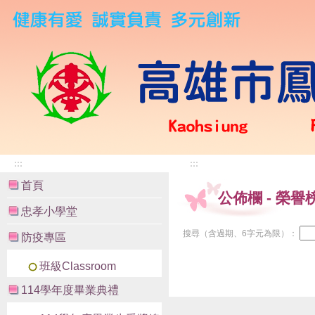
:::
:::
首頁
公佈欄
-
榮譽
忠孝小學堂
搜尋（含過期、6字元為限）：
防疫專區
班級Classroom
114學年度畢業典禮