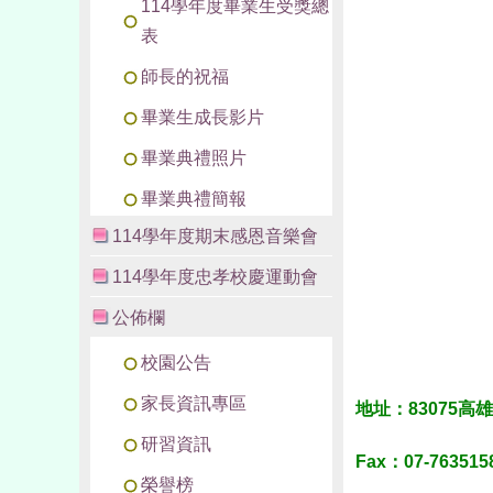
114學年度畢業生受獎總
表
師長的祝福
畢業生成長影片
畢業典禮照片
畢業典禮簡報
114學年度期末感恩音樂會
114學年度忠孝校慶運動會
公佈欄
校園公告
家長資訊專區
地址：83075高
研習資訊
Fax
：
07-763515
榮譽榜