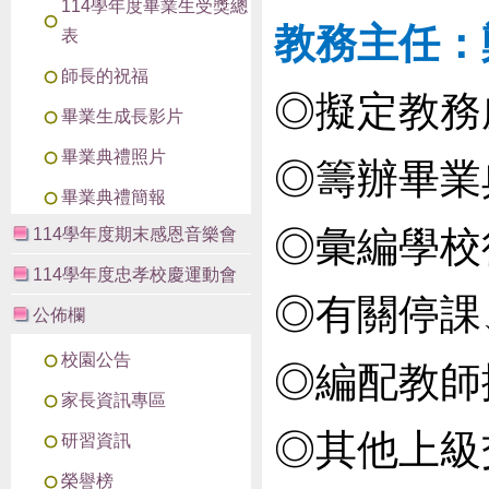
114學年度畢業生受獎總
教務主任：
表
師長的祝福
◎擬定教務
畢業生成長影片
畢業典禮照片
◎籌辦畢業
畢業典禮簡報
◎彙編學校
114學年度期末感恩音樂會
114學年度忠孝校慶運動會
◎有關停課
公佈欄
校園公告
◎編配教師
家長資訊專區
◎其他上級
研習資訊
榮譽榜