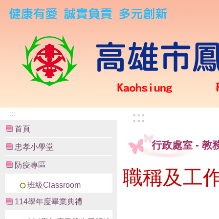
:::
:::
首頁
行政處室
-
教
忠孝小學堂
防疫專區
職稱及工
班級Classroom
114學年度畢業典禮