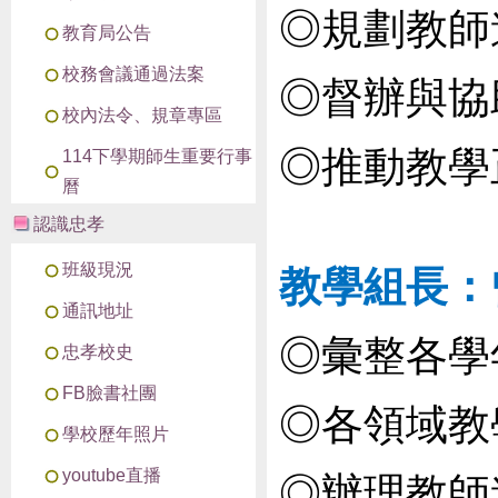
◎規劃教師
教育局公告
校務會議通過法案
◎督辦與協
校內法令、規章專區
◎推動教學
114下學期師生重要行事
曆
認識忠孝
班級現況
教學組長：
通訊地址
◎彙整各學
忠孝校史
FB臉書社團
◎各領域教
學校歷年照片
youtube直播
◎辦理教師